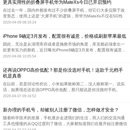
更具实用性的折叠屏手机华为MateXs今日已开启预约
在过去一年，国内外都发布过不少折叠屏手机，但它们大多仅限于改
变形态，使用上还是“大屏手机”的逻辑，而华为MateXs不仅在5G性
能、折叠屏工艺上都有了提升，更重要的是整合了手机和平板形态的
2020-04-09 08:16:24
使用逻辑，让折叠屏手机真正化身生产力工具，为消费者提供更好的
全场景使用体验。
iPhone 9确定3月发布，配置很有诚意，价格或刷新苹果最低
因此，无论是从清理库存或者是挽救市场的角度，库克都必须拿出一
款更有实力的新机，近日曝光iPhone9确定3月发布，配置很有诚意，
价格或刷新苹果最低，不过信号也可能会是最大的硬伤！
2020-04-08 10:05:54
还再说OPPO高价低配？那是你没选对手机！这款千元档手
机是真香
在以前，若是但论性价比，小米如果敢称第二，没人敢称第一。说实
话，如果现在还在说OPPO高价低配，那只能说是你没挑对手机。
2020-04-07 09:16:52
新办理的手机号，却被别人注册了微信，怎样做才安全？
随着科学技术的发展，手机逐步走进我们的生活，而人们的交流沟通
工具也慢慢的从QQ过度到了微信，大家都知道我们在最开始注册微信
时，都是要跟手机关联在一起的，而随着人们频繁的更换手机号，或