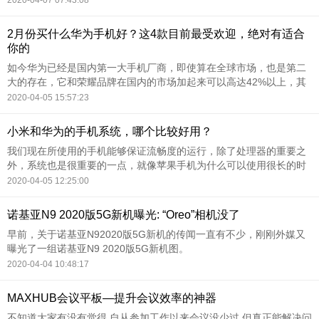
2020-04-07 07:43:08
是出于工作需求，一般会到营业厅办理新的手机号，但是有时可能会
出现新办理的手机号，上一位用户没有销号
2月份买什么华为手机好？这4款目前最受欢迎，绝对有适合
你的
如今华为已经是国内第一大手机厂商，即使算在全球市场，也是第二
大的存在，它和荣耀品牌在国内的市场加起来可以高达42%以上，其
他国产手机厂商远远不是它的对手，既然华为手机这么受欢迎，当然
2020-04-05 15:57:23
推出的机型也非常多，不过并不是每一款都受到用户的喜爱，其中有
一些成为了爆款，有一些就无人问津，如果
小米和华为的手机系统，哪个比较好用？
我们现在所使用的手机能够保证流畅度的运行，除了处理器的重要之
外，系统也是很重要的一点，就像苹果手机为什么可以使用很长的时
间都不会像安卓手机那样出现卡顿的情况，其中很大的一部分原因就
2020-04-05 12:25:00
是因为系统跟安卓手机的系统不一样。
诺基亚N9 2020版5G新机曝光: “Oreo”相机没了
早前，关于诺基亚N92020版5G新机的传闻一直有不少，刚刚外媒又
曝光了一组诺基亚N9 2020版5G新机图。
2020-04-04 10:48:17
MAXHUB会议平板—提升会议效率的神器
不知道大家有没有觉得,自从参加工作以来会议没少过,但真正能解决问