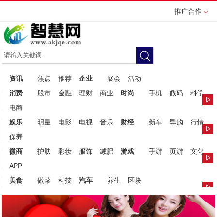
推广合作
资讯
焦点
推荐
企业
展会
活动
消费
股市
金融
理财
商业
时尚
手机
数码
科学
电商
娱乐
明星
电影
电视
音乐
财经
新车
导购
行情
保养
微商
护肤
彩妆
服饰
减肥
游戏
手游
页游
文化
APP
美食
做菜
科技
汽车
养生
区块