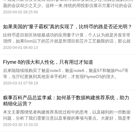
题的会议却少之又少。这样一来,传统的用投影仪展示方案讨论的会议
方式就暴露出了很多不足:无法在页面上直接手写、无法呈现细节,无法
2020-04-02 08:25:56
保存更完整详实的会议记录等等。
如果美国的“量子霸权”真的实现了，比特币的路是否还光明？
比特币是目前区块链最成功的应用量子计算，个人认为就是并发非常
强悍，如果5nm以下的芯片就是所谓目前芯片工艺极限的话，那么就
意味着人类开发的计算机将会在不久之后达到极限算力，如果不增加
2020-04-01 08:40:13
体积和功耗，很难在计算能力上有所突破了，但是量子提供了另一种
解决问题的办法。
Flyme 8的强大和人性化，只有用过才知道
后来陆陆续续购买了魅蓝note3，魅蓝note6，魅蓝6T和魅族Pro7等
等，当亓纪更换到其他安卓手机时，才发现FlymeOS的强大。
2020-03-31 07:58:19
糗事百科产品总监李威：如何基于数据构建推荐系统，助力
精细化运营？
本文主要围绕笔者构建推荐系统过程中的思考，以及碰到的一些数据
问题，分析了我们需要注意以及掌握的事项与要点。大家好，我是李
威，来自糗事百科。今天主要跟大家分享：在糗事百科我们构建推荐
2020-03-30 15:33:33
系统的事情。