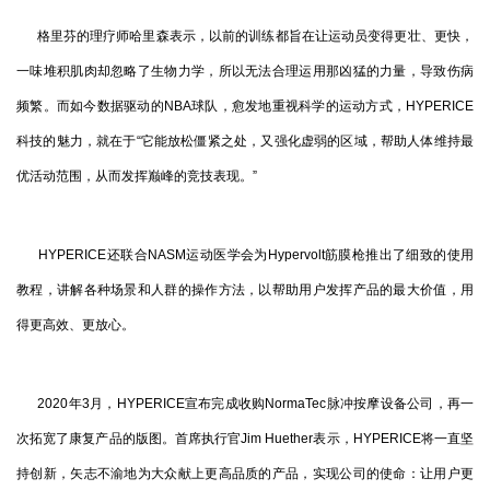
格里芬的理疗师哈里森表示，以前的训练都旨在让运动员变得更壮、更快，
一味堆积肌肉却忽略了生物力学，所以无法合理运用那凶猛的力量，导致伤病
频繁。而如今数据驱动的NBA球队，愈发地重视科学的运动方式，HYPERICE
科技的魅力，就在于“它能放松僵紧之处，又强化虚弱的区域，帮助人体维持最
优活动范围，从而发挥巅峰的竞技表现。”
HYPERICE还联合NASM运动医学会为Hypervolt筋膜枪推出了细致的使用
教程，讲解各种场景和人群的操作方法，以帮助用户发挥产品的最大价值，用
得更高效、更放心。
2020年3月，HYPERICE宣布完成收购NormaTec脉冲按摩设备公司，再一
次拓宽了康复产品的版图。首席执行官Jim Huether表示，HYPERICE将一直坚
持创新，矢志不渝地为大众献上更高品质的产品，实现公司的使命：让用户更