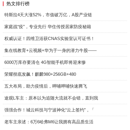
热文排行榜
特斯拉4天大涨52%，市值破万亿，A股产业链
家庭战“疫”，专业先行 华住传授居家防疫秘籍
权威认证！四维卫浴获CNAS实验室认可证书！
集在线教育+云视频+华为于一身的潜力牛股——
6000万库存要清仓 4G智能手机即将迎来惨
荣耀彻底发飙！麒麟980+256GB+480
五大布局，助力疫情后，呷哺呷哺快速腾飞
途观L车主：原本以为追随大流就不会错，直到我
强强合作！城云科技与宁波神化“云上签约”，「
老车主亲述：6万6哈弗M6让我拥有高品质生活