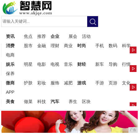
资讯
焦点
推荐
企业
展会
活动
消费
股市
金融
理财
商业
时尚
手机
数码
科学
电商
娱乐
明星
电影
电视
音乐
财经
新车
导购
行情
保养
微商
护肤
彩妆
服饰
减肥
游戏
手游
页游
文化
APP
美食
做菜
科技
汽车
养生
区块
广告