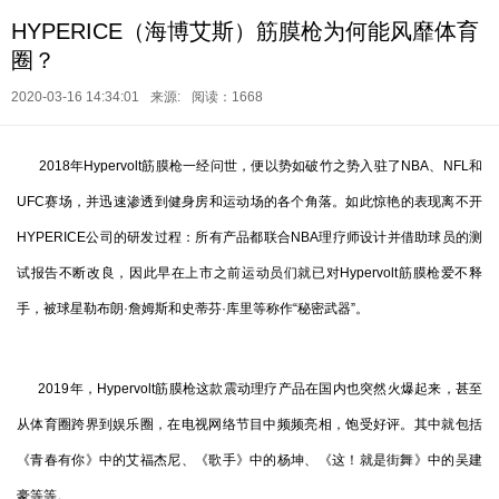
HYPERICE（海博艾斯）筋膜枪为何能风靡体育
圈？
2020-03-16 14:34:01
来源:
阅读：1668
2018年Hypervolt筋膜枪一经问世，便以势如破竹之势入驻了NBA、NFL和
UFC赛场，并迅速渗透到健身房和运动场的各个角落。如此惊艳的表现离不开
HYPERICE公司的研发过程：所有产品都联合NBA理疗师设计并借助球员的测
试报告不断改良，因此早在上市之前运动员们就已对Hypervolt筋膜枪爱不释
手，被球星勒布朗·詹姆斯和史蒂芬·库里等称作“秘密武器”。
2019年，Hypervolt筋膜枪这款震动理疗产品在国内也突然火爆起来，甚至
从体育圈跨界到娱乐圈，在电视网络节目中频频亮相，饱受好评。其中就包括
《青春有你》中的艾福杰尼、《歌手》中的杨坤、《这！就是街舞》中的吴建
豪等等。