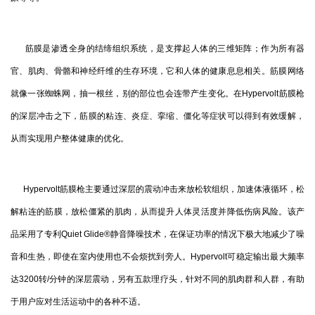
筋膜是渗透全身的结缔组织系统，是支撑起人体的三维矩阵；作为所有器
官、肌肉、骨骼和神经纤维的生存环境，它和人体的健康息息相关。筋膜网络
就像一张蜘蛛网，抽一根丝，别的部位也会连带产生变化。在Hypervolt筋膜枪
的深层冲击之下，筋膜的粘连、炎症、挛缩、僵化等症状可以得到有效缓解，
从而实现用户整体健康的优化。
Hypervolt筋膜枪主要通过深层的震动冲击来放松软组织，加速体液循环，松
解粘连的筋膜，放松僵紧的肌肉，从而提升人体灵活度并降低伤病风险。该产
品采用了专利Quiet Glide®静音降噪技术，在保证功率的情况下极大地减少了噪
音和生热，即使在室内使用也不会烦扰到旁人。Hypervolt可稳定输出最大频率
达3200转/分钟的深层震动，另有五款理疗头，针对不同的肌肉群和人群，有助
于用户应对生活运动中的各种不适。