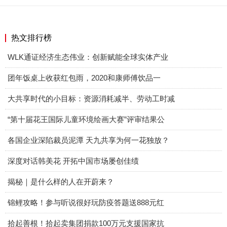
热文排行榜
WLK通证经济生态伟业：创新赋能全球实体产业
团年饭桌上收获红包雨，2020和康师傅饮品一
大共享时代的小目标：资源消耗减半、劳动工时减
“第十届花王国际儿童环境绘画大赛”评审结果公
各国企业深陷裁员泥潭 天九共享为何一花独放？
深度对话韩美花 开拓中国市场屡创佳绩
揭秘｜是什么样的人在开蔚来？
锦鲤攻略！参与听说很好玩防疫答题送888元红
拾起善根！拾起卖集团捐款100万元支援国家抗