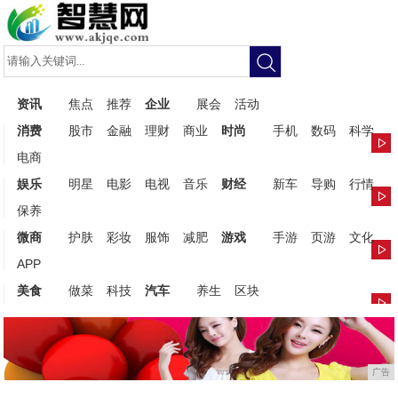
资讯
焦点
推荐
企业
展会
活动
消费
股市
金融
理财
商业
时尚
手机
数码
科学
电商
娱乐
明星
电影
电视
音乐
财经
新车
导购
行情
保养
微商
护肤
彩妆
服饰
减肥
游戏
手游
页游
文化
APP
美食
做菜
科技
汽车
养生
区块
广告