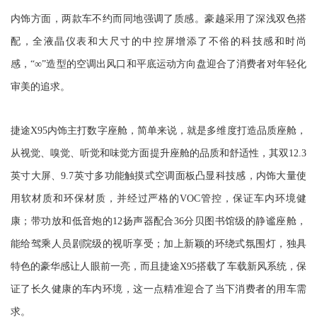
内饰方面，两款车不约而同地强调了质感。豪越采用了深浅双色搭
配，全液晶仪表和大尺寸的中控屏增添了不俗的科技感和时尚
感，“∞”造型的空调出风口和平底运动方向盘迎合了消费者对年轻化
审美的追求。
捷途X95内饰主打数字座舱，简单来说，就是多维度打造品质座舱，
从视觉、嗅觉、听觉和味觉方面提升座舱的品质和舒适性，其双12.3
英寸大屏、9.7英寸多功能触摸式空调面板凸显科技感，内饰大量使
用软材质和环保材质，并经过严格的VOC管控，保证车内环境健
康；带功放和低音炮的12扬声器配合36分贝图书馆级的静谧座舱，
能给驾乘人员剧院级的视听享受；加上新颖的环绕式氛围灯，独具
特色的豪华感让人眼前一亮，而且捷途X95搭载了车载新风系统，保
证了长久健康的车内环境，这一点精准迎合了当下消费者的用车需
求。