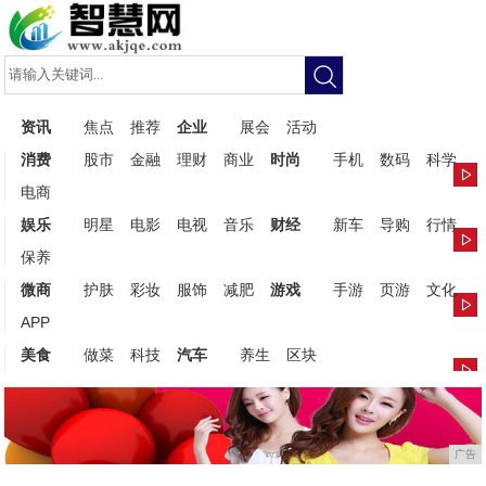
资讯
焦点
推荐
企业
展会
活动
消费
股市
金融
理财
商业
时尚
手机
数码
科学
电商
娱乐
明星
电影
电视
音乐
财经
新车
导购
行情
保养
微商
护肤
彩妆
服饰
减肥
游戏
手游
页游
文化
APP
美食
做菜
科技
汽车
养生
区块
广告