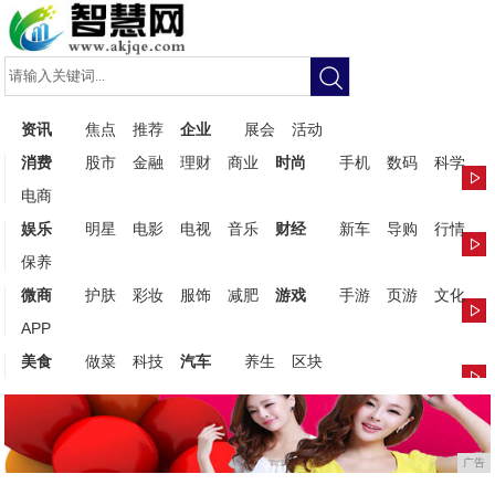
资讯
焦点
推荐
企业
展会
活动
消费
股市
金融
理财
商业
时尚
手机
数码
科学
电商
娱乐
明星
电影
电视
音乐
财经
新车
导购
行情
保养
微商
护肤
彩妆
服饰
减肥
游戏
手游
页游
文化
APP
美食
做菜
科技
汽车
养生
区块
广告