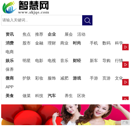
资讯
焦点
推荐
企业
展会
活动
消费
股市
金融
理财
商业
时尚
手机
数码
科学
电商
娱乐
明星
电影
电视
音乐
财经
新车
导购
行情
保养
微商
护肤
彩妆
服饰
减肥
游戏
手游
页游
文化
APP
美食
做菜
科技
汽车
养生
区块
广告