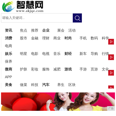
资讯
焦点
推荐
企业
展会
活动
消费
股市
金融
理财
商业
时尚
手机
数码
科学
电商
娱乐
明星
电影
电视
音乐
财经
新车
导购
行情
保养
微商
护肤
彩妆
服饰
减肥
游戏
手游
页游
文化
APP
美食
做菜
科技
汽车
养生
区块
广告