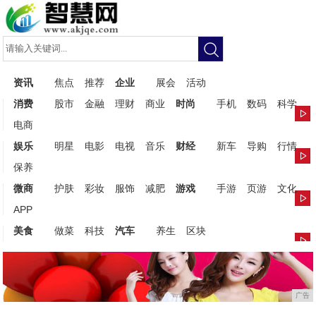
资讯
焦点
推荐
企业
展会
活动
消费
股市
金融
理财
商业
时尚
手机
数码
科学
电商
娱乐
明星
电影
电视
音乐
财经
新车
导购
行情
保养
微商
护肤
彩妆
服饰
减肥
游戏
手游
页游
文化
APP
美食
做菜
科技
汽车
养生
区块
广告