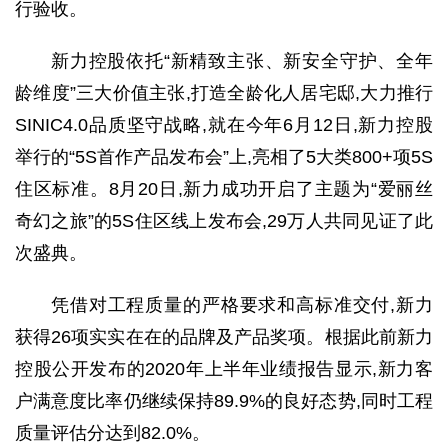
行验收。
新力控股
依托
“新精致主张、新安全守护、全年
龄维度”三大价值主张,
打造全龄化人居宅邸,
大力推行
SINIC4.0
品质坚守战略
,就在今年
6月12日
,新力控股
举行
的
“5S首作产品发布会”
上,亮相了
5大类800+项5S
住区标准
。
8月20日
,
新力
成功
开
启了
主题
为
“爱丽丝
奇幻之旅”
的
5S住区线上发布会
,
29万人共
同见证了此
次
盛典。
凭借对工程质量的严格要求和高标准交付,新力
获得26项实实在在的品牌及产品奖项。
根据此前新力
控股
公开发布的2020年上半年业绩报告显示,新力客
户满意度比率仍继续保持89.9%的良好态势,同时工程
质量评估分达到82.0%。