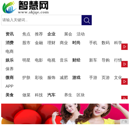
资讯
焦点
推荐
企业
展会
活动
消费
股市
金融
理财
商业
时尚
手机
数码
科学
电商
娱乐
明星
电影
电视
音乐
财经
新车
导购
行情
保养
微商
护肤
彩妆
服饰
减肥
游戏
手游
页游
文化
APP
美食
做菜
科技
汽车
养生
区块
广告