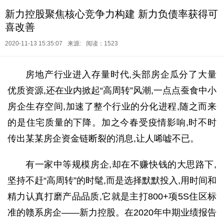
新力控股聚焦核心竞争力构建 新力负债率获得可
喜改善
2020-11-13 15:35:07
来源:
阅读：1523
房地产行业进入存量时代,头部房企瓜分了大量
优质资源,还在业内掀起“高周转”风潮,
一点点蚕食中小
房企生存空间,加速了整个行业的分化进程,随之而来
的是住宅质量的下降。加之
今春受疫情影响,时不时
传出某某房企资金链断裂的消息,让人唏嘘不已。
有一家中等规模房企,却在不赚快钱的大思路下,
坚持不赶“高周转”的时髦,而是选择默默投入,用时间和
精力认真打磨产品品质,它就是主打
800+项5S住区标
准
的赣系房企——新力控股。在2020年中期业绩报告