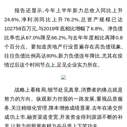
报告还显示,今年上半年新力总收入同比上升
2
4.6
%,净利润同比上升7
6.2
%,
总资产规模已达
1
02759
百万元,与2
019
年底相比增幅了6
.8
%。净负债
比率也从6
7.0
%降至6
6.2
%,与去年年度相比再降0
.8
个百分点。要知道房地产行业普遍存在高负债现象,
往往负债比例高达8
0
%,新力负债
连年降比,尤其在疫
情过后这个时间节点上,足见企业实力所在。
战略上看格局,细节处见真章,消费者的痛点就是
努力的方向。
纵观新力控股
的一路发展,重视品质服
务,关注精细化管理,降本增效成绩显著,去年在港交所
成功上市,融资渠道变宽,开发资金得到源源不断的补
充,让新力控股
更有精力在品质上下苦功夫。