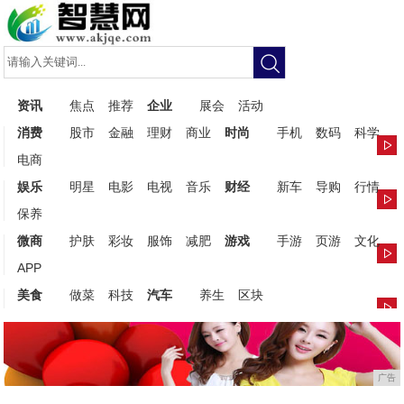
资讯
焦点
推荐
企业
展会
活动
消费
股市
金融
理财
商业
时尚
手机
数码
科学
电商
娱乐
明星
电影
电视
音乐
财经
新车
导购
行情
保养
微商
护肤
彩妆
服饰
减肥
游戏
手游
页游
文化
APP
美食
做菜
科技
汽车
养生
区块
广告