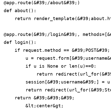
@app.route(&#39;/about&#39;)
def about():
    return render_template(&#39;about.h
@app.route(&#39;/login&#39;, methods=[&
def login():
    if request.method == &#39;POST&#39;
        u = request.form[&#39;username&
        if u is None or len(u)==0:
            return redirect(url_for(&#3
        session[&#39;username&#39;] = u
        return redirect(url_for(&#39;St
    return &#39;&#39;&#39;
        &lt;center&gt;