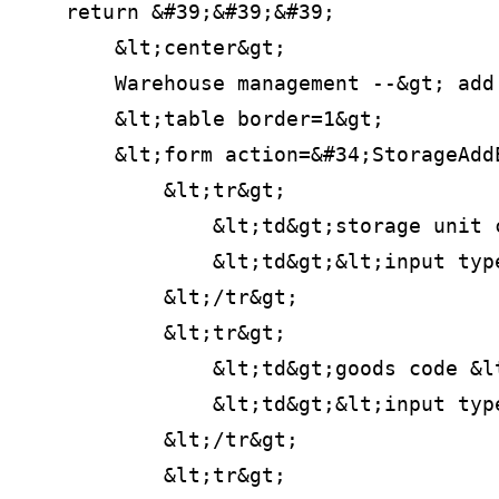
    return &#39;&#39;&#39;
        &lt;center&gt;
        Warehouse management --&gt; add
        &lt;table border=1&gt;
        &lt;form action=&#34;StorageAdd
            &lt;tr&gt;
                &lt;td&gt;storage unit 
                &lt;td&gt;&lt;input typ
            &lt;/tr&gt;
            &lt;tr&gt;
                &lt;td&gt;goods code &l
                &lt;td&gt;&lt;input typ
            &lt;/tr&gt;
            &lt;tr&gt;