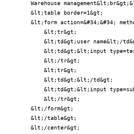
        Warehouse management&lt;br&gt;&
        &lt;table border=1&gt;
        &lt;form action=&#34;&#34; meth
            &lt;tr&gt;
            &lt;td&gt;user name&lt;/td&
            &lt;td&gt;&lt;input type=te
            &lt;/tr&gt;
            &lt;tr&gt;
            &lt;td&gt;&lt;/td&gt;
            &lt;td&gt;&lt;input type=su
            &lt;/tr&gt;
        &lt;/form&gt;
        &lt;/table&gt;
        &lt;/center&gt;