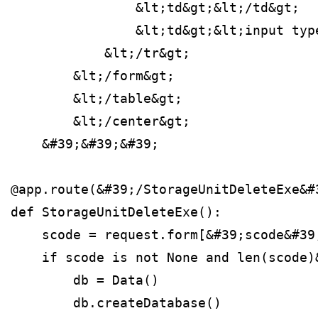
                &lt;td&gt;&lt;/td&gt;
                &lt;td&gt;&lt;input typ
            &lt;/tr&gt;
        &lt;/form&gt;
        &lt;/table&gt;
        &lt;/center&gt;
    &#39;&#39;&#39;
@app.route(&#39;/StorageUnitDeleteExe&#
def StorageUnitDeleteExe():
    scode = request.form[&#39;scode&#39
    if scode is not None and len(scode)
        db = Data()
        db.createDatabase()