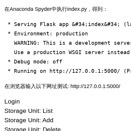
在Anaconda Spyder中执行index.py，得到：
 * Serving Flask app &#34;index&#34; (l
 * Environment: production
   WARNING: This is a development serve
   Use a production WSGI server instead
 * Debug mode: off
 * Running on http://127.0.0.1:5000/ (P
在浏览器输入以下网址测试: http://127.0.0.1:5000/
Login
Storage Unit: List
Storage Unit: Add
Storage Unit: Delete