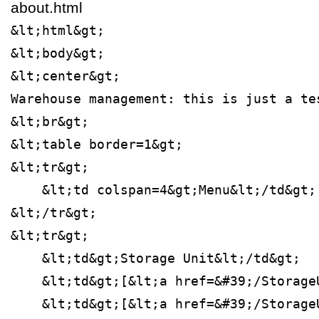
about.html
&lt;html&gt;
&lt;body&gt;
&lt;center&gt;
Warehouse management: this is just a te
&lt;br&gt;
&lt;table border=1&gt;
&lt;tr&gt;
    &lt;td colspan=4&gt;Menu&lt;/td&gt;
&lt;/tr&gt;
&lt;tr&gt;
    &lt;td&gt;Storage Unit&lt;/td&gt;
    &lt;td&gt;[&lt;a href=&#39;/Storage
    &lt;td&gt;[&lt;a href=&#39;/Storage