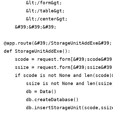
        &lt;/form&gt;
        &lt;/table&gt;
        &lt;/center&gt;
    &#39;&#39;&#39;
@app.route(&#39;/StorageUnitAddExe&#39;
def StorageUnitAddExe():
    scode = request.form[&#39;scode&#39
    ssize = request.form[&#39;ssize&#39
    if scode is not None and len(scode)
        ssize is not None and len(ssize
        db = Data()
        db.createDatabase()
        db.insertStorageUnit(scode,ssiz