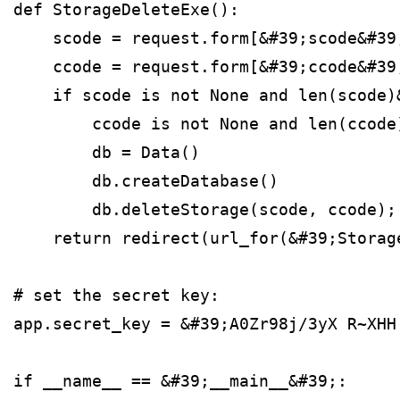
def StorageDeleteExe():
    scode = request.form[&#39;scode&#39
    ccode = request.form[&#39;ccode&#39
    if scode is not None and len(scode)
        ccode is not None and len(ccode
        db = Data()
        db.createDatabase()
        db.deleteStorage(scode, ccode);
    return redirect(url_for(&#39;Storag
# set the secret key:
app.secret_key = &#39;A0Zr98j/3yX R~XHH
if __name__ == &#39;__main__&#39;: