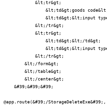
            &lt;tr&gt;
                &lt;td&gt;goods code&lt
                &lt;td&gt;&lt;input typ
            &lt;/tr&gt;
            &lt;tr&gt;
                &lt;td&gt;&lt;/td&gt;
                &lt;td&gt;&lt;input typ
            &lt;/tr&gt;
        &lt;/form&gt;
        &lt;/table&gt;
        &lt;/center&gt;
    &#39;&#39;&#39;
@app.route(&#39;/StorageDeleteExe&#39;,