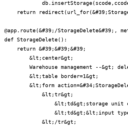
            db.insertStorage(scode,ccod
    return redirect(url_for(&#39;Storag
@app.route(&#39;/StorageDelete&#39;, me
def StorageDelete():
    return &#39;&#39;&#39;
        &lt;center&gt;
        Warehouse management --&gt; del
        &lt;table border=1&gt;
        &lt;form action=&#34;StorageDel
            &lt;tr&gt;
                &lt;td&gt;storage unit 
                &lt;td&gt;&lt;input typ
            &lt;/tr&gt;