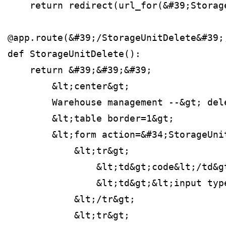
    return redirect(url_for(&#39;Storag
@app.route(&#39;/StorageUnitDelete&#39;
def StorageUnitDelete():
    return &#39;&#39;&#39;
        &lt;center&gt;
        Warehouse management --&gt; del
        &lt;table border=1&gt;
        &lt;form action=&#34;StorageUni
            &lt;tr&gt;
                &lt;td&gt;code&lt;/td&g
                &lt;td&gt;&lt;input typ
            &lt;/tr&gt;
            &lt;tr&gt;