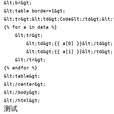
&lt;br&gt;
&lt;table border=1&gt;
&lt;tr&gt;&lt;td&gt;Code&lt;/td&gt;&lt;
{% for a in data %}
    &lt;tr&gt;
        &lt;td&gt;{{ a[0] }}&lt;/td&gt;
        &lt;td&gt;{{ a[1] }}&lt;/td&gt;
    &lt;/tr&gt;
{% endfor %}
&lt;table&gt;
&lt;/center&gt;
&lt;/body&gt;
&lt;/html&gt;
测试