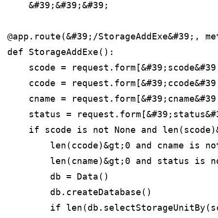
    &#39;&#39;&#39;
@app.route(&#39;/StorageAddExe&#39;, me
def StorageAddExe():
    scode = request.form[&#39;scode&#39
    ccode = request.form[&#39;ccode&#39
    cname = request.form[&#39;cname&#39
    status = request.form[&#39;status&#
    if scode is not None and len(scode)
        len(ccode)&gt;0 and cname is no
        len(cname)&gt;0 and status is n
        db = Data()
        db.createDatabase()
        if len(db.selectStorageUnitBy(s