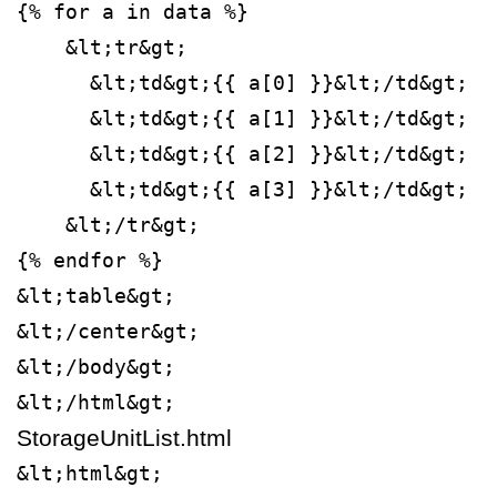
{% for a in data %}
    &lt;tr&gt;
      &lt;td&gt;{{ a[0] }}&lt;/td&gt;
      &lt;td&gt;{{ a[1] }}&lt;/td&gt;
      &lt;td&gt;{{ a[2] }}&lt;/td&gt;
      &lt;td&gt;{{ a[3] }}&lt;/td&gt;
    &lt;/tr&gt;
{% endfor %}
&lt;table&gt;
&lt;/center&gt;
&lt;/body&gt;
&lt;/html&gt;
StorageUnitList.html
&lt;html&gt;