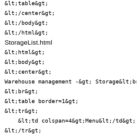
&lt;table&gt;
&lt;/center&gt;
&lt;/body&gt;
&lt;/html&gt;
StorageList.html
&lt;html&gt;
&lt;body&gt;
&lt;center&gt;
Warehouse management -&gt; Storage&lt;b
&lt;br&gt;
&lt;table border=1&gt;
&lt;tr&gt;
    &lt;td colspan=4&gt;Menu&lt;/td&gt;
&lt;/tr&gt;