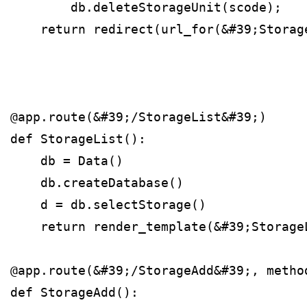
        db.deleteStorageUnit(scode);
    return redirect(url_for(&#39;Storag
@app.route(&#39;/StorageList&#39;)
def StorageList():
    db = Data()
    db.createDatabase()
    d = db.selectStorage()
    return render_template(&#39;Storage
@app.route(&#39;/StorageAdd&#39;, metho
def StorageAdd():