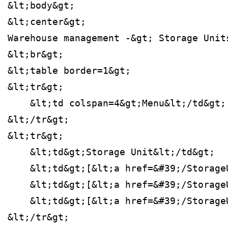
&lt;body&gt;
&lt;center&gt;
Warehouse management -&gt; Storage Unit
&lt;br&gt;
&lt;table border=1&gt;
&lt;tr&gt;
    &lt;td colspan=4&gt;Menu&lt;/td&gt;
&lt;/tr&gt;
&lt;tr&gt;
    &lt;td&gt;Storage Unit&lt;/td&gt;
    &lt;td&gt;[&lt;a href=&#39;/Storage
    &lt;td&gt;[&lt;a href=&#39;/Storage
    &lt;td&gt;[&lt;a href=&#39;/Storage
&lt;/tr&gt;