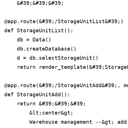
    &#39;&#39;&#39;
@app.route(&#39;/StorageUnitList&#39;)
def StorageUnitList():
    db = Data()
    db.createDatabase()
    d = db.selectStorageUnit()
    return render_template(&#39;Storage
@app.route(&#39;/StorageUnitAdd&#39;, m
def StorageUnitAdd():
    return &#39;&#39;&#39;
        &lt;center&gt;
        Warehouse management --&gt; add