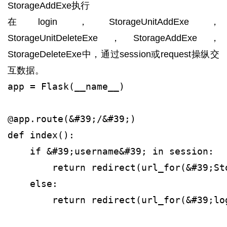
StorageAddExe执行
在login，StorageUnitAddExe，
StorageUnitDeleteExe，StorageAddExe，
StorageDeleteExe中，通过session或request操纵交
互数据。
app = Flask(__name__)
@app.route(&#39;/&#39;)
def index():
    if &#39;username&#39; in session:
        return redirect(url_for(&#39;St
    else:
        return redirect(url_for(&#39;lo