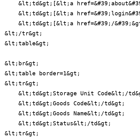
    &lt;td&gt;[&lt;a href=&#39;about&#3
    &lt;td&gt;[&lt;a href=&#39;login&#3
    &lt;td&gt;[&lt;a href=&#39;/&#39;&g
&lt;/tr&gt;
&lt;table&gt;
&lt;br&gt;
&lt;table border=1&gt;
&lt;tr&gt;
    &lt;td&gt;Storage Unit Code&lt;/td&
    &lt;td&gt;Goods Code&lt;/td&gt;
    &lt;td&gt;Goods Name&lt;/td&gt;
    &lt;td&gt;Status&lt;/td&gt;
&lt;tr&gt;