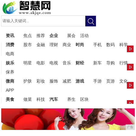
资讯
焦点
推荐
企业
展会
活动
消费
股市
金融
理财
商业
时尚
手机
数码
科学
电商
娱乐
明星
电影
电视
音乐
财经
新车
导购
行情
保养
微商
护肤
彩妆
服饰
减肥
游戏
手游
页游
文化
APP
美食
做菜
科技
汽车
养生
区块
广告