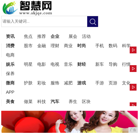
资讯
焦点
推荐
企业
展会
活动
消费
股市
金融
理财
商业
时尚
手机
数码
科学
电商
娱乐
明星
电影
电视
音乐
财经
新车
导购
行情
保养
微商
护肤
彩妆
服饰
减肥
游戏
手游
页游
文化
APP
美食
做菜
科技
汽车
养生
区块
广告