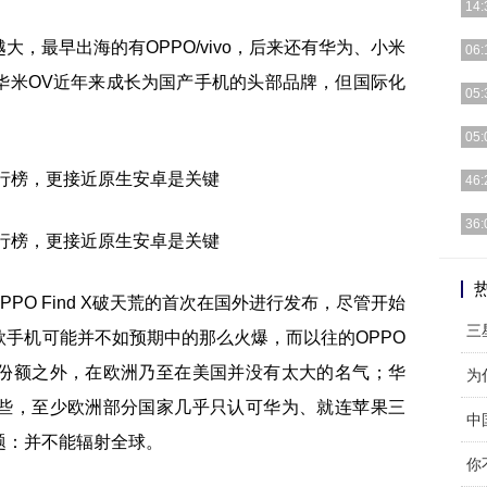
14:
，最早出海的有OPPO/vivo，后来还有华为、小米
随着
06:
主要
华米OV近年来成长为国产手机的头部品牌，但国际化
关于
05:
测机
随着
05:
时代
可能
46:
发展
前几
36:
版，
3月
[详细
PO Find X破天荒的首次在国外进行发布，尽管开始
三
手机可能并不如预期中的那么火爆，而以往的OPPO
份额之外，在欧洲乃至在美国并没有太大的名气；华
些，至少欧洲部分国家几乎只认可华为、就连苹果三
中
题：并不能辐射全球。
你