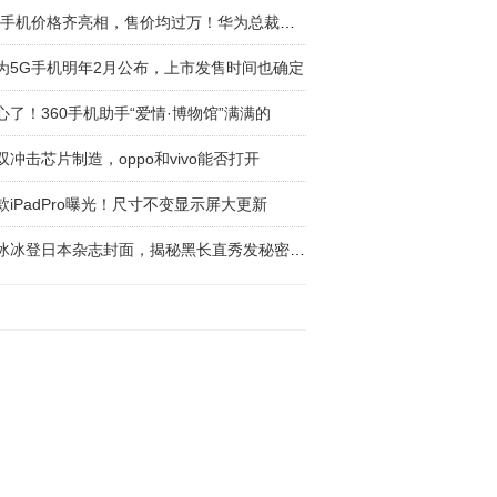
5G手机价格齐亮相，售价均过万！华为总裁曝光
为5G手机明年2月公布，上市发售时间也确定
心了！360手机助手“爱情·博物馆”满满的
双冲击芯片制造，oppo和vivo能否打开
款iPadPro曝光！尺寸不变显示屏大更新
范冰冰登日本杂志封面，揭秘黑长直秀发秘密，原