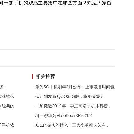
对一加手机的观感主要集中在哪些方面？欢迎大家留
相关推荐
榜，
华为5G手机明年2月公布，上市发售时间也
能继续么
伙计刚发布iQOO35G版，掌柜又爆vi
为经典的
一加挺近2019年一季度高端手机排行榜，
聊一聊华为MateBookXPro202
子手机依
iOS14被扒的精光！三大变革惹人关注，