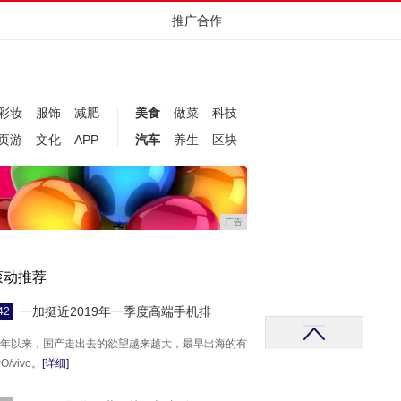
推广合作
彩妆
服饰
减肥
美食
做菜
科技
页游
文化
APP
汽车
养生
区块
广告
滚动推荐
一加挺近2019年一季度高端手机排
42
年以来，国产走出去的欲望越来越大，最早出海的有
O/vivo。
[详细]