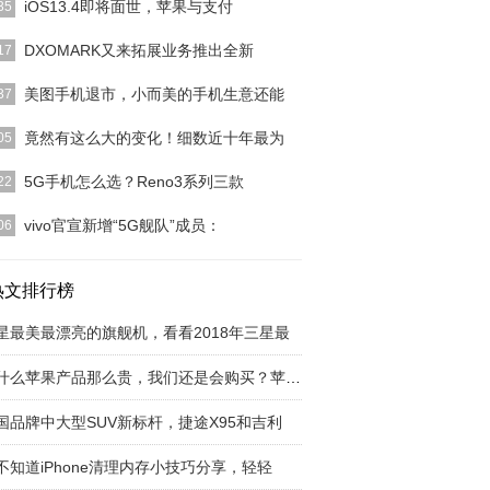
iOS13.4即将面世，苹果与支付
35
移动互联时代的发展，移动支付成为我们出门必备的
DXOMARK又来拓展业务推出全新
17
支付方式。国内两
[详细]
DXOMARK大家应该都有一定的了解，这是一个评
美图手机退市，小而美的手机生意还能
37
构，也是一直致
[详细]
美图手机的官宣退市，女性手机“纯血统、小体量”的
竟然有这么大的变化！细数近十年最为
05
已经落幕。而在
[详细]
在我们看来十年的时间其实没有多久，但是对于科技
5G手机怎么选？Reno3系列三款
22
迅猛的今天来说，
[详细]
天OPPO悄然上架了一款全新的5G手机Reno3 元气
vivo官宣新增“5G舰队”成员：
06
这样Re
[详细]
10日发布的vivo NEX 3S 5G手机作为vivo今年开年旗
]
热文排行榜
星最美最漂亮的旗舰机，看看2018年三星最
为什么苹果产品那么贵，我们还是会购买？苹果产
国品牌中大型SUV新标杆，捷途X95和吉利
不知道iPhone清理内存小技巧分享，轻轻