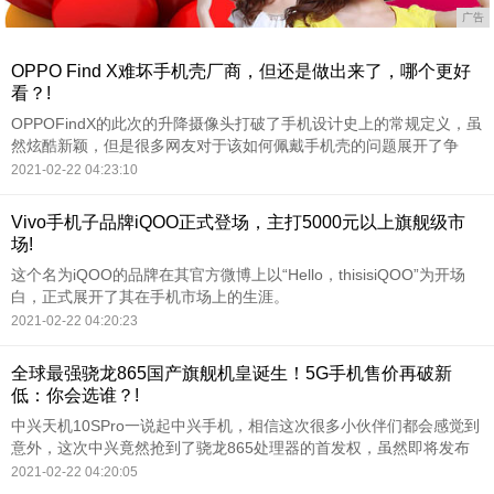
广告
OPPO Find X难坏手机壳厂商，但还是做出来了，哪个更好
看？!
OPPOFindX的此次的升降摄像头打破了手机设计史上的常规定义，虽
然炫酷新颖，但是很多网友对于该如何佩戴手机壳的问题展开了争
论。
2021-02-22 04:23:10
Vivo手机子品牌iQOO正式登场，主打5000元以上旗舰级市
场!
这个名为iQOO的品牌在其官方微博上以“Hello，thisisiQOO”为开场
白，正式展开了其在手机市场上的生涯。
2021-02-22 04:20:23
全球最强骁龙865国产旗舰机皇诞生！5G手机售价再破新
低：你会选谁？!
​中兴天机10SPro一说起中兴手机，相信这次很多小伙伴们都会感觉到
意外，这次中兴竟然抢到了骁龙865处理器的首发权，虽然即将发布
的中兴天机10S Pro与去年发布的天机10，在外观设计方面并没有太
2021-02-22 04:20:05
大区别，从整体的配置而言，应该是一款“换芯”版的天机10手机，但