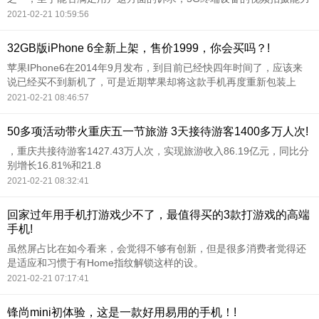
就显得尤为重要，而本月26号将要发布的OPPO Reno3系列便将视频
2021-02-21 10:59:56
防抖作为主打特性，会很好地契合这一需求。
32GB版iPhone 6全新上架，售价1999，你会买吗？!
苹果IPhone6在2014年9月发布，到目前已经快四年时间了，应该来
说已经买不到新机了，可是近期苹果却将这款手机再度重新包装上
架，定价为1999元，这个价格，其实已经可以买到很多配置相当不错
2021-02-21 08:46:57
的安卓手机了。
50多项活动带火重庆五一节旅游 3天接待游客1400多万人次!
，重庆共接待游客1427.43万人次，实现旅游收入86.19亿元，同比分
别增长16.81%和21.8
2021-02-21 08:32:41
回家过年用手机打游戏少不了，最值得买的3款打游戏的高端
手机!
虽然屏占比在如今看来，会觉得不够有创新，但是很多消费者觉得还
是适应和习惯于有Home指纹解锁这样的设。
2021-02-21 07:17:41
锋尚mini初体验，这是一款好用易用的手机！!