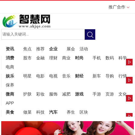
推广合作
资讯
焦点
推荐
企业
展会
活动
消费
股市
金融
理财
商业
时尚
手机
数码
科学
电商
娱乐
明星
电影
电视
音乐
财经
新车
导购
行情
保养
微商
护肤
彩妆
服饰
减肥
游戏
手游
页游
文化
APP
美食
做菜
科技
汽车
养生
区块