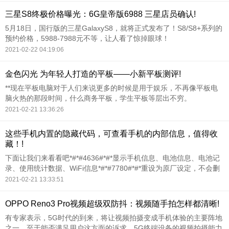
由于抢先小米10一
三星S8终极价格曝光：6G皇帝版6988 三星店员确认!
5月18日，国行版的三星GalaxyS8，就将正式发布了！S8/S8+系列的
预约价格，5988-7988元不等，让人看了惊掉眼球！
2021-02-22 04:19:06
金色闪光 为年轻人打造的平板——小新平板测评!
**现在平板电脑对于人们来说更多的时候是用于娱乐，不再像平板电
脑火热的那段时间，什么商务平板，学生平板等层出不穷。
2021-02-21 13:36:26
这些手机内置的隐藏代码，可查看手机的内部信息，值得收
藏！!
下面让我们来看看吧*#*#4636#*#*显示手机信息、电池信息、电池记
录、使用统计数据、WiFi信息*#*#7780#*#*重设为原厂设定，不会删
除预设程序，及SD卡档案。
2021-02-21 13:33:51
OPPO Reno3 Pro视频超级双防抖：视频随手拍怎样都清晰!
有专家表示，5G时代的到来，将让视频拍摄变成手机体验的主要阵地
之一，至于能否满足用户这方面的诉求，5G终端设备的视频拍摄能力