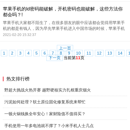
苹果手机的Id密码能破解，开机密码也能破解，这些方法你
都会吗？!
苹果手机大家都不陌生了，在很多朋友的眼中应该都会觉得用苹果手
机的都是有钱人，因为早先苹果手机进入中国市场的时候，苹果手机
就很贵，就是现在，苹果手机的价格也不算便宜，苹果手机的价格这
2021-02-20 15:32:37
么贵，为什么还是会有很多朋友去争相购买呢？
上一页
1
2
3
4
5
6
7
8
9
10
11
12
13
14
下一页
当前第
11
页
热文排行榜
野超大挑战火热开赛 越野硬核实力扎根重庆烟火
污泥如何处理？软土原位固化修复系统来帮忙
一顿火锅钱换全年安心！家财险值不值得买？
手机使用一年多电池就不撑了？小米手机人士几点