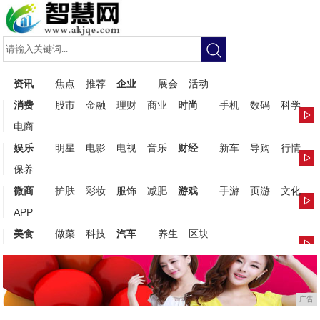
资讯
焦点
推荐
企业
展会
活动
消费
股市
金融
理财
商业
时尚
手机
数码
科学
电商
娱乐
明星
电影
电视
音乐
财经
新车
导购
行情
保养
微商
护肤
彩妆
服饰
减肥
游戏
手游
页游
文化
APP
美食
做菜
科技
汽车
养生
区块
广告