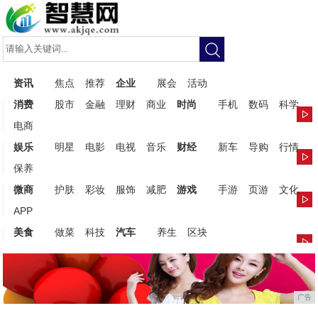
资讯
焦点
推荐
企业
展会
活动
消费
股市
金融
理财
商业
时尚
手机
数码
科学
电商
娱乐
明星
电影
电视
音乐
财经
新车
导购
行情
保养
微商
护肤
彩妆
服饰
减肥
游戏
手游
页游
文化
APP
美食
做菜
科技
汽车
养生
区块
广告