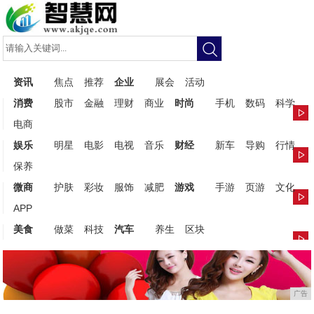
资讯
焦点
推荐
企业
展会
活动
消费
股市
金融
理财
商业
时尚
手机
数码
科学
电商
娱乐
明星
电影
电视
音乐
财经
新车
导购
行情
保养
微商
护肤
彩妆
服饰
减肥
游戏
手游
页游
文化
APP
美食
做菜
科技
汽车
养生
区块
广告